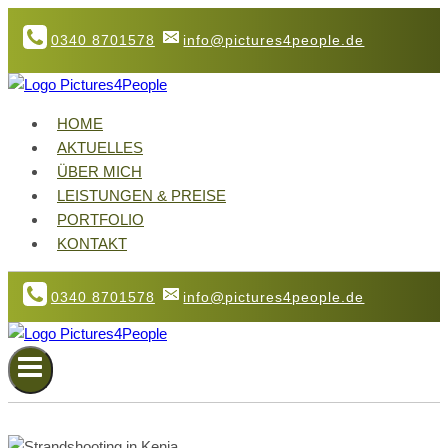
Zum
0340 8701578
info@pictures4people.de
Inhalt
springen
HOME
AKTUELLES
ÜBER MICH
LEISTUNGEN & PREISE
PORTFOLIO
KONTAKT
0340 8701578
info@pictures4people.de